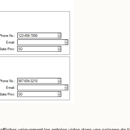
afficher uniquement les entrées vides dans une colonne de lis