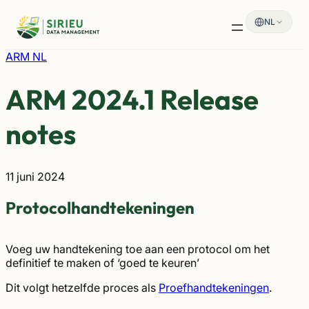
Spring
NL
naar
de
inhoud
ARM NL
ARM 2024.1 Release
notes
11 juni 2024
Protocolhandtekeningen
Voeg uw handtekening toe aan een protocol om het
definitief te maken of ‘goed te keuren’
Dit volgt hetzelfde proces als
Proefhandtekeningen
.