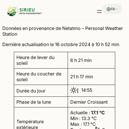
Aller
FR
au
contenu
Données en provenance de Netatmo – Personal Weather
Station
Dernière actualisation le 16 octobre 2024 à 10 h 52 min
Heure de lever du
6 h 21 min
soleil
Heure du coucher de
21 h 17 min
soleil
14:55
Durée du jour
Phase de la lune
Dernier Croissant
Actuelle :
17.1 °C
Min : 13.3 °C
Température
Max : 17.1 °C
extérieure